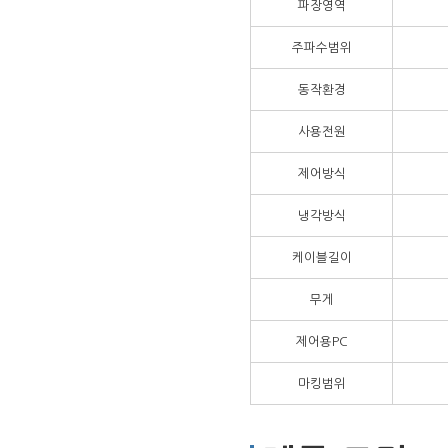
파장영역
주파수범위
동작환경
사용전원
제어방식
냉각방식
케이블길이
무게
제어용PC
마킹범위