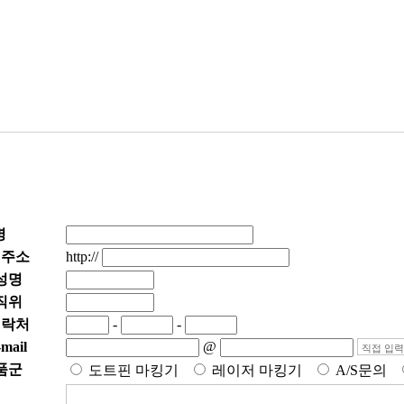
명
 주소
http://
성명
직위
연락처
-
-
mail
@
품군
도트핀 마킹기
레이저 마킹기
A/S문의