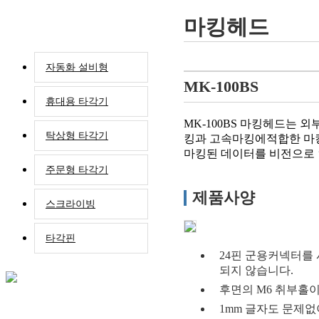
타각기
마킹헤드
자동화 설비형
MK-100BS
휴대용 타각기
MK-100BS 마킹헤드는 
탁상형 타각기
킹과 고속마킹에적합한 마
마킹된 데이터를 비전으로
주문형 타각기
제품사양
스크라이빙
타각핀
24핀 군용커넥터를
되지 않습니다.
후면의 M6 취부홀이
1mm 글자도 문제없