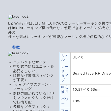
EZ Writer™はJEIL MTECHのCO2 レーザーマーキン
はInk-jetマーキング機の代わりに使用できるマーキング機
外の
様々な素材にマーキングが可能なマーキング機で価格的なメ
特徴
モデ
UL-10
ル
コンパクトなサイズ
空冷式で冷却ユニットを
レー
必要としない。
ザー
Sealed type RF Driv
綺麗な作業環境（インク
タイ
が不要）
プ
Ture タイプのフォント
中心
マーキング
10.57~10.63um
波長
多数の開かれているJOB
をマウスのクリックだけ
パワ
10W
で転換可能
ー
多様なグラフィック：