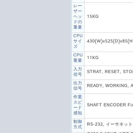
レー
ザー
ヘッ
15KG
ドの
重量
CPU
サイ
430(W)x525(D)x85(
ズ
CPU
11KG
重量
入力
STRAT, RESET, STO
信号
出力
READY, WORKING, 
信号
作業
スピ
SHAFT ENCODER Fixe
ード
感知
制御
RS-232, イーサネット
方式