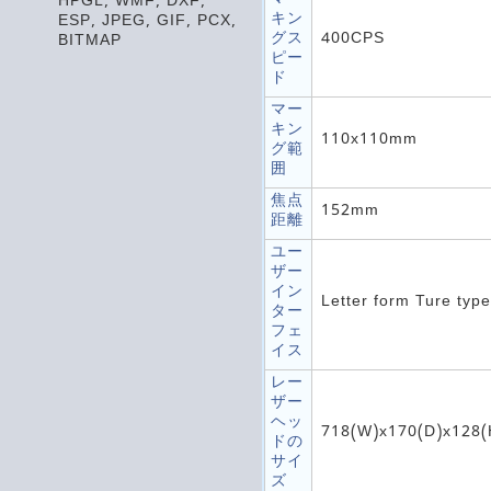
マー
HPGL, WMF, DXF,
キン
ESP, JPEG, GIF, PCX,
グス
400CPS
BITMAP
ピー
ド
マー
キン
110x110mm
グ範
囲
焦点
152mm
距離
ユー
ザー
イン
Letter form Ture type
ター
フェ
イス
レー
ザー
ヘッ
718(W)x170(D)x128
ドの
サイ
ズ